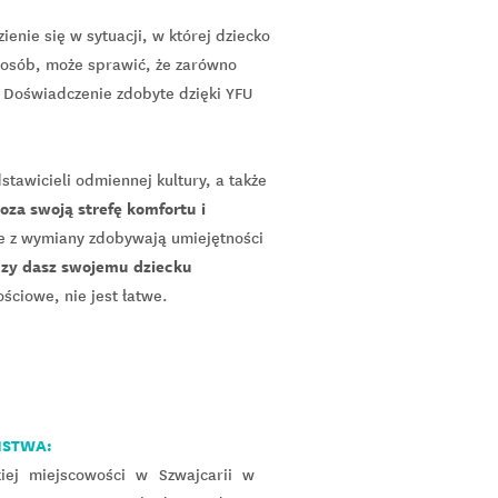
zienie się w sytuacji, w której dziecko
sposób, może sprawić, że zarówno
. Doświadczenie zdobyte dzięki YFU
awicieli odmiennej kultury, a także
za swoją strefę komfortu i
e z wymiany zdobywają umiejętności
 czy dasz swojemu dziecku
ściowe, nie jest łatwe.
ŃSTWA:
iej miejscowości w Szwajcarii w