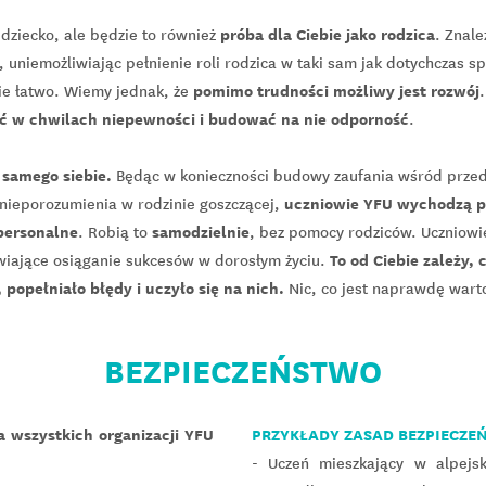
próba dla Ciebie jako rodzica
dziecko, ale będzie to również
. Znale
 uniemożliwiając pełnienie roli rodzica w taki sam jak dotychczas 
pomimo trudności możliwy jest rozwój
zie łatwo. Wiemy jednak, że
ć w chwilach niepewności i budować na nie odporność
.
 samego siebie.
Będąc w konieczności budowy zaufania wśród przedst
uczniowie YFU wychodzą po
 nieporozumienia w rodzinie goszczącej,
personalne
samodzielnie
. Robią to
, bez pomocy rodziców. Uczniowi
To od Ciebie zależy,
iające osiąganie sukcesów w dorosłym życiu.
, popełniało błędy i uczyło się na nich.
Nic, co jest naprawdę warto
BEZPIECZEŃSTWO
a wszystkich organizacji YFU
PRZYKŁADY ZASAD BEZPIECZE
- Uczeń mieszkający w alpejsk