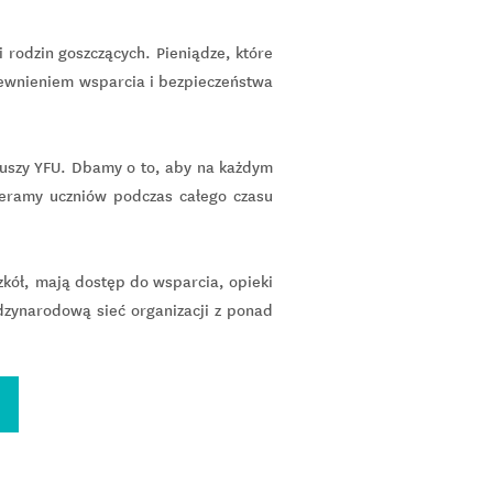
i rodzin goszczących. Pieniądze, które
pewnieniem wsparcia i bezpieczeństwa
iuszy YFU. Dbamy o to, aby na każdym
eramy uczniów podczas całego czasu
zkół, mają dostęp do wsparcia, opieki
dzynarodową sieć organizacji z ponad