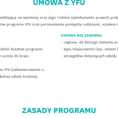
UMOWA Z YFU
eżdżający na wymianę oraz jego rodzice (opiekunowie prawni) pod
w programu YFU oraz porozumienia pomiędzy rodzicami, uczniem i
UMOWA NIE ZAWIERA:
- regionu, do którego zostanie p
 całość kosztów programu
- typu miejscowości (np. miasto 
 ucznia do kraju
- szczegółów dotyczących szkoły.
nia YFU (zakwaterowanie u
kalnej szkole średniej,
ZASADY PROGRAMU