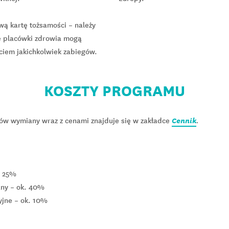
wą kartę tożsamości – należy
ie placówki zdrowia mogą
ciem jakichkolwiek zabiegów.
KOSZTY PROGRAMU
Cennik
ów wymiany wraz z cenami znajduje się w zakładce
.
. 25%
any – ok. 40%
yjne – ok. 10%