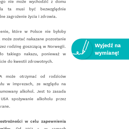
wego nie może wychodzić z domu
ada ta musi być bezwzględnie
ne zagrożenie życia i zdrowia.
enie, które w Polsce nie byłoby
 może zostać nakazane pozostanie
Wyjedź na
zez rodzinę goszczącą w Norwegii.
wymianę!
do takiego nakazu, ponieważ w
ście do kwestii zdrowotnych.
A może otrzymać od rodziców
iału w imprezach, ze względu na
umowany alkohol. Jest to zasada
 USA spożywanie alkoholu przez
arane.
ostrożności w celu zapewnienia
niów.
Od 1951 r. w ramach