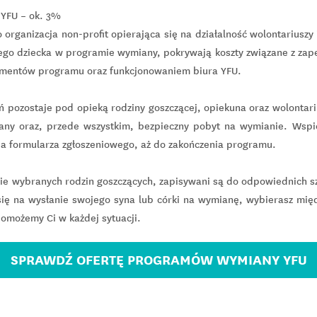
 YFU – ok. 3%
 organizacja non-profit opierająca się na działalność wolontariuszy 
ojego dziecka w programie wymiany, pokrywają koszty związane z za
lementów programu oraz funkcjonowaniem biura YFU.
eń pozostaje pod opieką rodziny goszczącej, opiekuna oraz wolontar
any oraz, przede wszystkim, bezpieczny pobyt na wymianie. Wspi
a formularza zgłoszeniowego, aż do zakończenia programu.
nie wybranych rodzin goszczących, zapisywani są do odpowiednich s
 się na wysłanie swojego syna lub córki na wymianę, wybierasz mię
omożemy Ci w każdej sytuacji.
SPRAWDŹ OFERTĘ PROGRAMÓW WYMIANY YFU