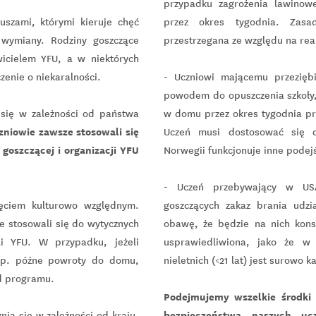
przypadku zagrożenia lawino
uszami, którymi kieruje chęć
przez okres tygodnia. Zas
wymiany. Rodziny goszczące
przestrzegana ze względu na real
icielem YFU, a w niektórych
zenie o niekaralności.
- Uczniowi mającemu przeziębi
powodem do opuszczenia szkoły,
się w zależności od państwa
w domu przez okres tygodnia pr
zniowie zawsze stosowali się
Uczeń musi dostosować się 
 goszczącej i organizacji YFU
Norwegii funkcjonuje inne podej
- Uczeń przebywający w US
jęciem kulturowo względnym.
goszczących zakaz brania udz
e stosowali się do wytycznych
obawę, że będzie na nich kons
li YFU. W przypadku, jeżeli
usprawiedliwiona, jako że w
 np. późne powroty do domu,
nieletnich (<21 lat) jest surowo k
ad programu.
Podejmujemy wszelkie środki 
bezpieczeństwa naszych ucz
ią się w zależności od kraju,