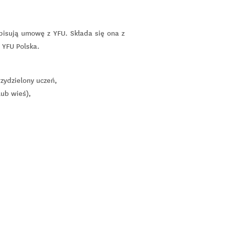
pisują umowę z YFU. Składa się ona z
 YFU Polska.
rzydzielony uczeń,
lub wieś),