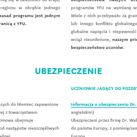
regionu w obrębie jednego
programów YFU na wymianę wy
 zasad programu jest jednym
Wiele z nich przebywało za gran
ranicą z YFU.
lub innego konfliktu globalneg
globalne napięcia i niepewność 
naszym pri
wciąż nieuniknione,
bezpieczeństwo uczniów
.
UBEZPIECZENIE
UCZNIOWIE JADĄCY DO POZOS
Informacja o ubezpieczeniu Dr.
ących do Niemiec zapewnione
ej z towarzystwem
angielskim)
 Umowa obejmuje
Ubezpieczeni przez firmę Dr. Wal
od następstw nieszczęśliwych
do państw Europy, z pominięcie
ilnej.
Europy.